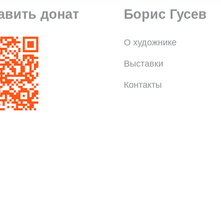
авить донат
Борис Гусев
О художнике
Выставки
Контакты
©
kapustin.ru
— разработка сайта, 2024